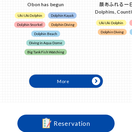
Obon has begun
顔あふれる一日
Dolphins, Countl
Uki Uki Dolphin
Dolphin Kayak
Uki Uki Dolphin
Dolphin Snorkel
Dolphin Diving
Dolphin Diving
Dolphin Beach
Diving in Aqua Dome
Big Tank Fish Watching
More
Reservation