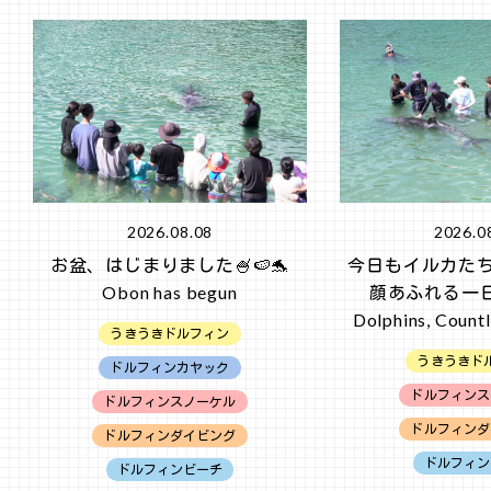
2026.08.08
2026.0
お盆、はじまりました🍧🍉🐬
今日もイルカた
Obon has begun
顔あふれる一日
Dolphins, Countl
うきうきドルフィン
うきうきド
ドルフィンカヤック
ドルフィンス
ドルフィンスノーケル
ドルフィンダ
ドルフィンダイビング
ドルフィン
ドルフィンビーチ