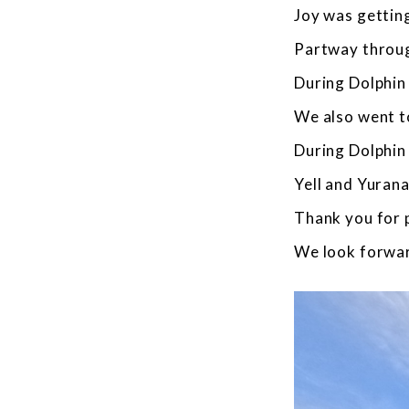
Joy was getting
Partway throug
During Dolphin
We also went to
During Dolphin
Yell and Yuran
Thank you for p
We look forwar