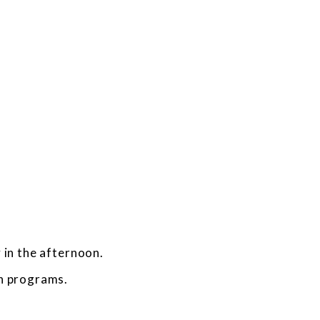
 in the afternoon.
ch programs.