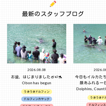
最新のスタッフブログ
2026.08.08
2026.0
お盆、はじまりました🍧🍉🐬
今日もイルカた
Obon has begun
顔あふれる一日
Dolphins, Countl
うきうきドルフィン
うきうきド
ドルフィンカヤック
ドルフィンス